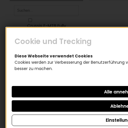
Crussis E-MTB Fully
Pedelec 150Nm
Cookie und Trecking
Merida E-MTB Fully
Pedelec 150Nm
Zurücksetzen
Diese Webseite verwendet Cookies
Cookies werden zur Verbesserung der Benutzerführung v
besser zu machen.
Artikel pro Seite:
Sortieren nach:
Einstellu