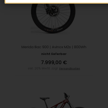
Merida Iliac 900 | Avinox M2s | 800Wh
nicht lieferbar
7.999,00 €
inkl. 20% MwSt. zzgl.
Versandkosten