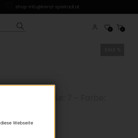
shop-info@kienzl-spielradl.at
0
0
SALE %
alver 2 - Größe: 7 - Farbe:
rz/grau
0)
 diese Webseite
5 €