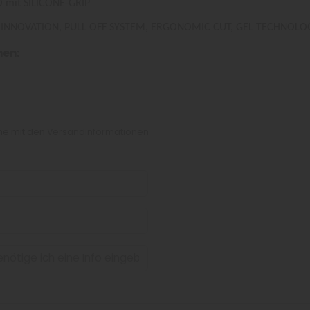
it SILICONE-GRIP
OVATION, PULL OFF SYSTEM, ERGONOMIC CUT, GEL TECHNOLOGY
nen:
che mit den
Versandinformationen