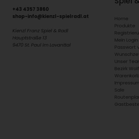
Spiel 
+43 4357 3860
shop-info@kienzl-spielradl.at
Home
Produkte
Kienzl Franz Spiel & Radl
Registrie
Hauptstraße 13
Mein Login
9470 St. Paul im Lavanttal
Passwort 
Wunschzet
Unser Team
Bezirk Wol
Warenkor
Impressu
Sale
Routenpla
Gastbeste