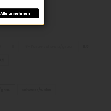
St zzgl.
Versandkosten
5
8
8- Farbe schwarz/grau
9.5
0.5
/grau
schwarz/weiss