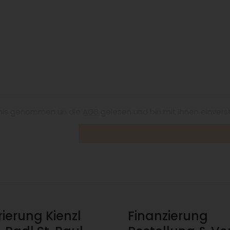
nis genommen un die
AGB
gelesen und bin mit ihnen einvers
rierung Kienzl
Finanzierung