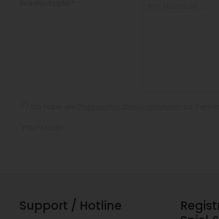
Ihre Nachricht:*
Ich habe die
Datenschutzbestimmungen
zur Kennt
*
Pflichtfelder
Support / Hotline
Regist