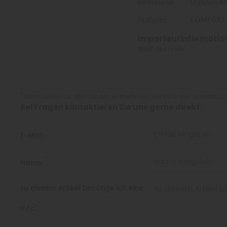
Innenhand: DURADERO m
Features: COMFORT INN
Importeurinformatio
WEEE-Nummer:
*
Lieferzeiten für alle Länder entnehmen Sie bitte der Schaltflä
Bei Fragen kontaktieren Sie uns gerne direkt:
*
E-Mail:
*
Name:
zu diesem Artikel benötige ich eine
*
Info: