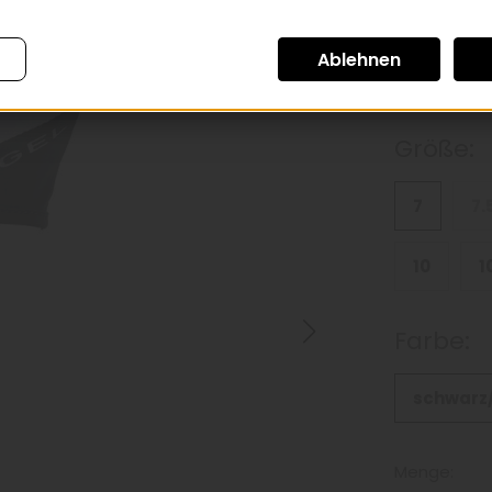
inkl. 20inkl. Mw
*
Größe:
7
7.
10
1
Farbe:
schwarz
Menge: