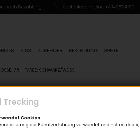
ort nach Bezahlung
Kostenlose Hotline +4343573860
-BIKES
KIDS
ZUBEHOER
BEKLEIDUNG
SPIELE
ÖSSE: 7.5 - FARBE: SCHWARZ/WEISS
Röckl H
 Trecking
schwa
(
erwendet Cookies
Verbesserung der Benutzerführung verwendet und helfen dabei,
39,9
Einen Augenblick bitte...