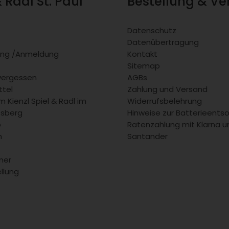
& Radl St. Paul
Bestellung & V
Datenschutz
Datenübertragung
rung /Anmeldung
Kontakt
Sitemap
vergessen
AGBs
tel
Zahlung und Versand
 Kienzl Spiel & Radl im
Widerrufsbelehrung
fsberg
Hinweise zur Batterieents
b
Ratenzahlung mit Klarna u
m
Santander
ner
llung