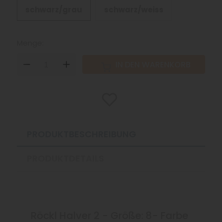
schwarz/grau
schwarz/weiss
Menge:
DOWN
UP
IN DEN WARENKORB
PRODUKTBESCHREIBUNG
PRODUKTDETAILS
Röckl Halver 2 - Größe: 8- Farbe