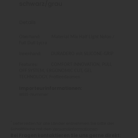
schwarz/grau
Details
Oberhand: Material Mix Half Light Nylon /
Full Dull Lycra
Innenhand: DURADERO mit SILICONE-GRIP
Features: COMFORT INNOVATION, PULL
OFF SYSTEM, ERGONOMIC CUT, GEL
TECHNOLOGY, Frotteedaumen
Importeurinformationen:
WEEE-Nummer:
*
Lieferzeiten für alle Länder entnehmen Sie bitte der
Schaltfläche mit den
Versandinformationen
Bei Fragen kontaktieren Sie uns gerne direkt: