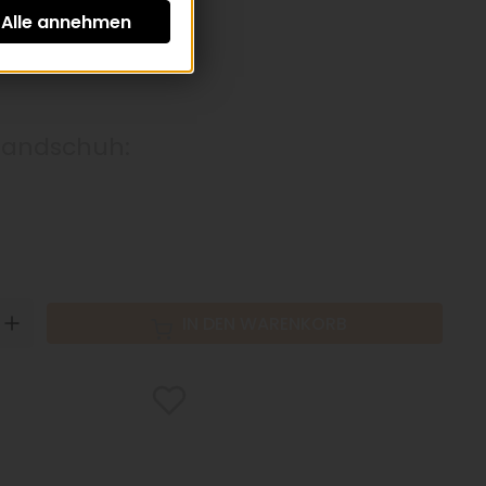
St zzgl.
Versandkosten
Handschuh:
N
UP
IN DEN WARENKORB