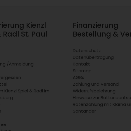
rierung Kienzl
Finanzierung
& Radl St. Paul
Bestellung & V
Datenschutz
Datenübertragung
rung /Anmeldung
Kontakt
Sitemap
vergessen
AGBs
tel
Zahlung und Versand
 Kienzl Spiel & Radl im
Widerrufsbelehrung
fsberg
Hinweise zur Batterieents
b
Ratenzahlung mit Klarna u
m
Santander
ner