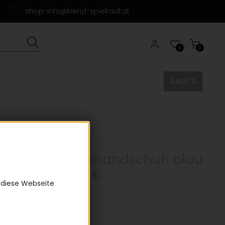
shop-info@kienzl-spielradl.at
0
0
SALE %
 Nuxis Fahrradhandschuh blau
e Handschuh: 6
 diese Webseite
0)
 €