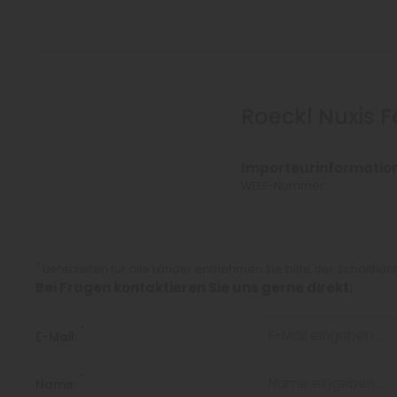
Roeckl Nuxis 
Importeurinformatio
WEEE-Nummer:
*
Lieferzeiten für alle Länder entnehmen Sie bitte der Schaltflä
Bei Fragen kontaktieren Sie uns gerne direkt:
*
E-Mail:
*
Name: