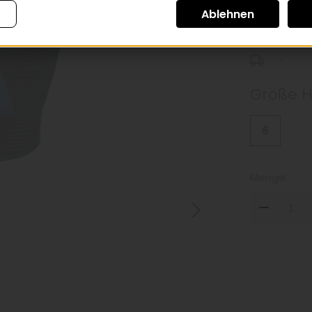
inkl. 20inkl. Mw
*
Größe 
6
Menge:
DOW