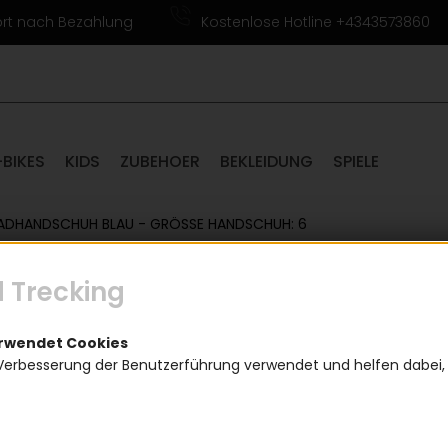
ort nach Bezahlung
Kostenlose Hotline +4343573860
-BIKES
KIDS
ZUBEHOER
BEKLEIDUNG
SPIELE
ADHANDSCHUH BLAU - GRÖSSE HANDSCHUH: 6
 Trecking
Roeckl
- Größ
erwendet Cookies
Verbesserung der Benutzerführung verwendet und helfen dabei,
(
19,99
Einen Augenblick bitte...