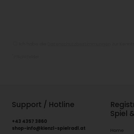
Ich habe die
Datenschutzbestimmungen
zur Kennt
*
Pflichtfelder
Support / Hotline
Regist
Spiel 
+43 4357 3860
shop-info@kienzl-spielradl.at
Home