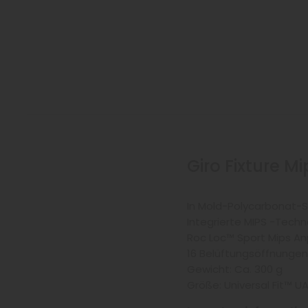
Giro Fixture M
In Mold-Polycarbonat-S
Integrierte MIPS -Techn
Roc Loc™ Sport Mips 
16 Belüftungsöffnungen
Gewicht: Ca. 300 g
Größe: Universal Fit™ U