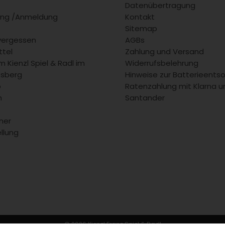
Datenübertragung
rung /Anmeldung
Kontakt
Sitemap
vergessen
AGBs
tel
Zahlung und Versand
 Kienzl Spiel & Radl im
Widerrufsbelehrung
fsberg
Hinweise zur Batterieents
b
Ratenzahlung mit Klarna u
m
Santander
ner
llung
© 2026 Kienzl Franz Spiel & Radl