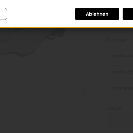
inkl. 20inkl. Mw
*
Farbe:
matte d
matte ti
matte w
Menge:
DOW