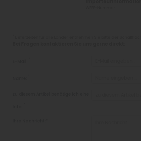
Importeurinformatio
WEEE-Nummer:
*
Lieferzeiten für alle Länder entnehmen Sie bitte der Schaltflä
Bei Fragen kontaktieren Sie uns gerne direkt:
*
E-Mail:
*
Name:
zu diesem Artikel benötige ich eine
*
Info:
Ihre Nachricht:*