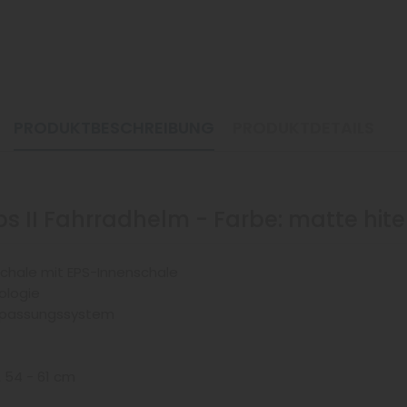
PRODUKTBESCHREIBUNG
PRODUKTDETAILS
ips II Fahrradhelm - Farbe: matte hite
chale mit EPS-Innenschale
ologie
Anpassungssystem
A 54 - 61 cm