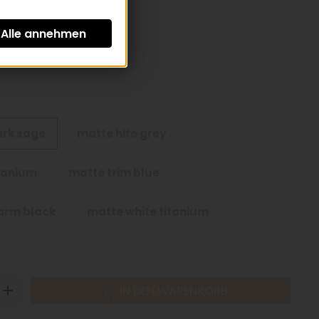
St zzgl.
Versandkosten
ark sage
matte hite grey
tanium
matte trim blue
arm black
matte white titanium
N
UP
IN DEN WARENKORB