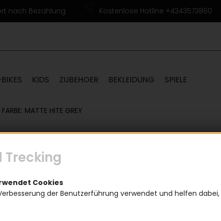
ort nach Bezahlung
Kostenlose Hotline +4343573860
-BIKES
KIDS
ZUBEHOER
BEKLEIDUNG
SPIELE
 FARBE: MATTE HITE GREY
Giro F
 Trecking
Farbe:
erwendet Cookies
(
Verbesserung der Benutzerführung verwendet und helfen dabei,
89,9
Einen Augenblick bitte...