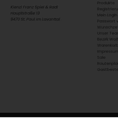
Produkte
Kienzl Franz Spiel & Radl
Registrie
Hauptstraße 13
Mein Login
9470 St. Paul im Lavanttal
Passwort 
Wunschzet
Unser Team
Bezirk Wol
Warenkor
Impressu
Sale
Routenpla
Gastbeste