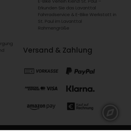
E-Bike Verleih Kienzl St. Paul –
Erkunden Sie das Lavanttal
Fahrradservice & E-Bike Werkstatt in
St. Paul im Lavanttal
Rahmengröße
orgung
Versand & Zahlung
nd