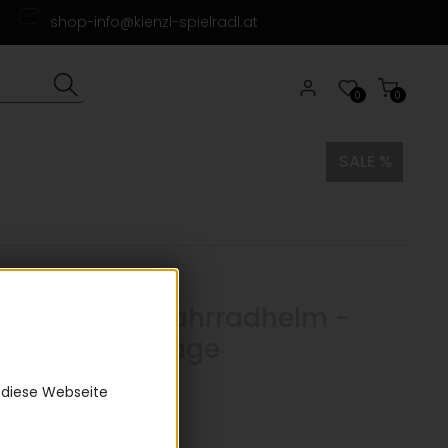
shop-info@kienzl-spielradl.at
0
0
SALE %
ixture Mips II Fahrradhelm -
 matte dark sage
0)
 diese Webseite
9 €