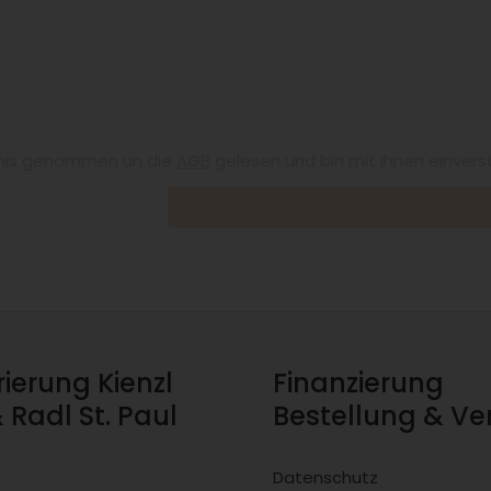
nis genommen un die
AGB
gelesen und bin mit ihnen einvers
rierung Kienzl
Finanzierung
& Radl St. Paul
Bestellung & V
Datenschutz