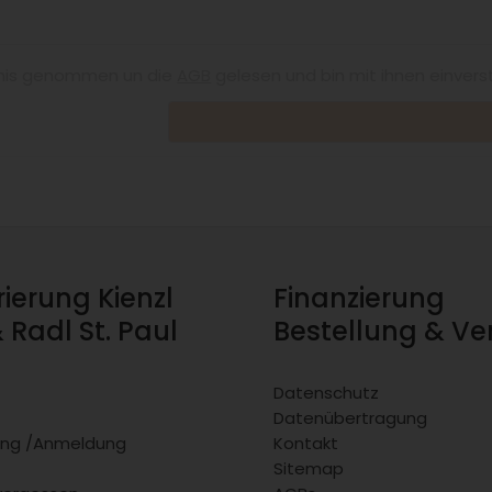
nis genommen un die
AGB
gelesen und bin mit ihnen einvers
rierung Kienzl
Finanzierung
& Radl St. Paul
Bestellung & V
Datenschutz
Datenübertragung
rung /Anmeldung
Kontakt
Sitemap