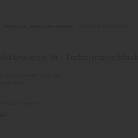
PRODUKTBESCHREIBUNG
PRODUKTDETAILS
ild Universal Fit - Farbe: matte blac
chale mit EPS-Innenschale
sungssystem
l Child 47 - 54 cm
nen: