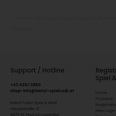
Ich habe die
Datenschutzbestimmungen
zur Kennt
*
Pflichtfelder
Support / Hotline
Regist
Spiel 
+43 4357 3860
shop-info@kienzl-spielradl.at
Home
Produkte
Kienzl Franz Spiel & Radl
Registrie
Hauptstraße 13
Mein Login
9470 St. Paul im Lavanttal