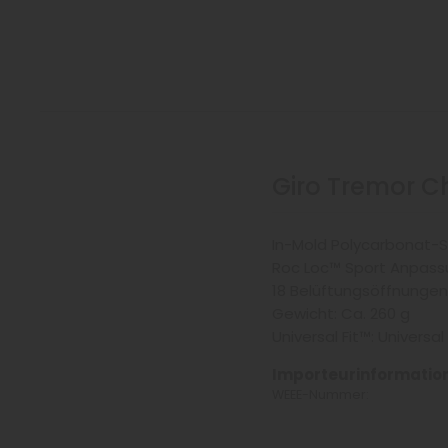
Giro Tremor Ch
In-Mold Polycarbonat-S
Roc Loc™ Sport Anpas
18 Belüftungsöffnungen
Gewicht: Ca. 260 g
Universal Fit™: Universa
Importeurinformatio
WEEE-Nummer: