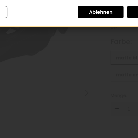
inkl. 20inkl. Mw
*
Farbe:
matte bl
matte en
Menge:
DOW