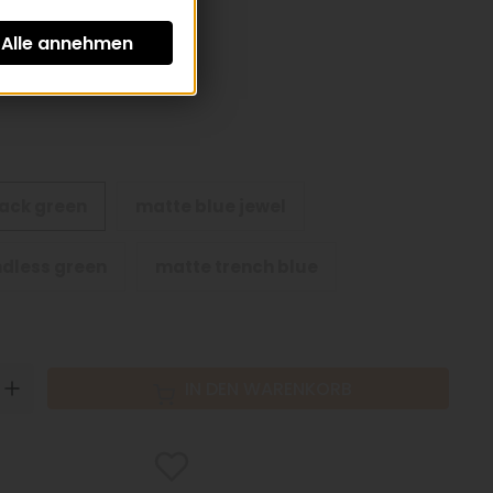
St zzgl.
Versandkosten
ack green
matte blue jewel
dless green
matte trench blue
N
UP
IN DEN WARENKORB