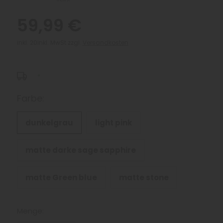
59,99 €
inkl. 20inkl. MwSt zzgl.
Versandkosten
*
Farbe:
dunkelgrau
light pink
matte darke sage sapphire
matte Green blue
matte stone
Menge: