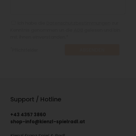
Ich habe die
Datenschutzbestimmungen
zur
Kenntnis genommen un die
AGB
gelesen und bin
mit ihnen einverstanden.*
*
Pflichtfelder
Support / Hotline
+43 4357 3860
shop-info@kienzl-spielradl.at
Kienzl Franz Spiel & Radl