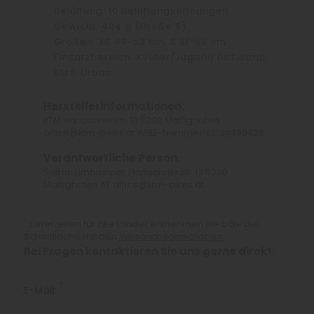
Belüftung: 10 Belüftungsöffnungen
Gewicht: 404 g (Größe S)
Größen: XS 49-53 cm, S 51-55 cm
Einsatzbereich: Kinder/Jugend Dirt Jump,
BMX, Urban
Herstellerinformationen:
KTM Harlochnerstr. 13 5230 Mattighofen
office@ktm-bikes.at WEEE-Nummer: DE 34490426
Verantwortliche Person:
Stefan Limbrunner Harlochnerstr. 13 5230
Mattighofen AT office@ktm-bikes.at
*
Lieferzeiten für alle Länder entnehmen Sie bitte der
Schaltfläche mit den
Versandinformationen
Bei Fragen kontaktieren Sie uns gerne direkt:
*
E-Mail: