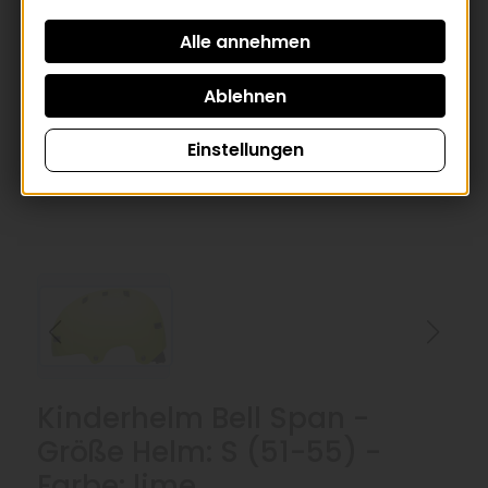
Einstellungen
Kinderhelm Bell Span -
Größe Helm: S (51-55) -
Farbe: lime