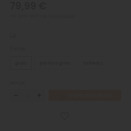
79,99 €
inkl. 20inkl. MwSt zzgl.
Versandkosten
*
Farbe:
grau
portaro grau
schwarz
Menge:
DOWN
UP
IN DEN WARENKORB