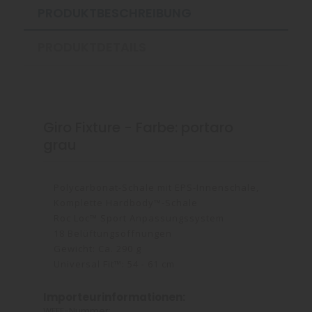
PRODUKTBESCHREIBUNG
PRODUKTDETAILS
Giro Fixture - Farbe: portaro
grau
Polycarbonat-Schale mit EPS-Innenschale,
Komplette Hardbody™-Schale
Roc Loc™ Sport Anpassungssystem
18 Belüftungsöffnungen
Gewicht: Ca. 290 g
Universal Fit™: 54 - 61 cm
Importeurinformationen:
WEEE-Nummer: