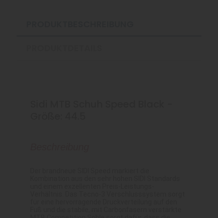
PRODUKTBESCHREIBUNG
PRODUKTDETAILS
Sidi MTB Schuh Speed Black -
Größe: 44.5
Beschreibung
Der brandneue SIDI Speed markiert die
Kombination aus den sehr hohen SIDI Standards
und einem exzellenten Preis-Leistungs-
Verhältnis. Das Tecno-3 Verschlusssystem sorgt
für eine hervorragende Druckverteilung auf den
Fuß und die stabile, mit Carbonfasern verstärkte
MTB Competition Sohle sorgt dafür, dass die