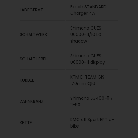
Bosch STANDARD
LADEGERäT
Charger 4A
Shimano CUES
SCHALTWERK
U6000-11/10 LG
shadow+
Shimano CUES
SCHALTHEBEL
U6000-11 display
KTM E-TEAM ISIS
KURBEL
170mm Q16
Shimano LG400-11 /
ZAHNKRANZ
11-50
KMC e11 Sport EPT e-
KETTE
bike