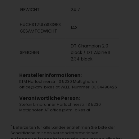
GEWICHT
24.7
HöCHSTZULäSSIGES
143
GESAMTGEWICHT
DT Champion 2.0
SPEICHEN
black / DT Alpine II
2.34 black
Herstellerinformationen:
KTM Harlochnerstr. 13 5230 Mattighofen
office@ktm-bikes.at WEEE-Nummer: DE 34490426
Verantwortliche Person:
Stefan Limbrunner Harlochnerstr. 13 5230
Mattighofen AT office@ktm-bikes.at
*
Lieferzeiten für alle Länder entnehmen Sie bitte der
Schaltfläche mit den
Versandinformationen