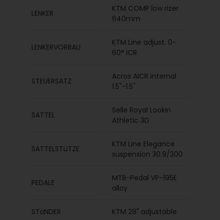
KTM COMP low rizer
LENKER
640mm
KTM Line adjust. 0-
LENKERVORBAU
60° ICR
Acros AICR internal
STEUERSATZ
1.5"-1.5"
Selle Royal Lookin
SATTEL
Athletic 3D
KTM Line Elegance
SATTELSTüTZE
suspension 30.9/300
MTB-Pedal VP-195E
PEDALE
alloy
STäNDER
KTM 28" adjustable