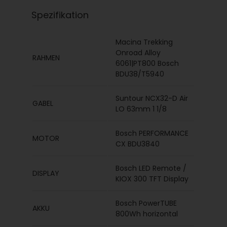
Spezifikation
Macina Trekking
Onroad Alloy
RAHMEN
6061|PT800 Bosch
BDU38/T5940
Suntour NCX32-D Air
GABEL
LO 63mm 1 1/8
Bosch PERFORMANCE
MOTOR
CX BDU3840
Bosch LED Remote /
DISPLAY
KIOX 300 TFT Display
Bosch PowerTUBE
AKKU
800Wh horizontal