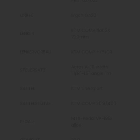
Perf. 62-622
GRIFFE
Ergon GA20
KTM COMP flat 2X
LENKER
720mm
LENKERVORBAU
KTM COMP +7° ICR
Acros AICR intern
STEUERSATZ
1.1/8"-1.5" angle lim
SATTEL
KTM Line Sport
SATTELSTüTZE
KTM COMP 30.9/400
MTB-Pedal VP-195E
PEDALE
alloy