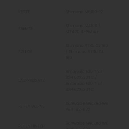
KETTE
Shimano M6100-12
Shimano M4100 /
BREMSE
MT420 4-Piston
Shimano RT30 CL 180
ROTOR
/ Shimano RT30 CL
180
Ambrosio E30 Trail
32H 622x30TC /
LAUFRADSATZ
Ambrosio E30 Trail
32H 622x30TC
Schwalbe Wicked Will
REIFEN VORNE
Perf. 62-622
Schwalbe Wicked Will
REIFEN HINTEN