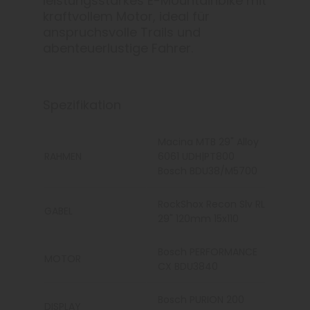
leistungsstarkes E-Mountainbike mit
kraftvollem Motor, ideal für
anspruchsvolle Trails und
abenteuerlustige Fahrer.
Spezifikation
Macina MTB 29" Alloy
RAHMEN
6061 UDH|PT800
Bosch BDU38/M5700
RockShox Recon Slv RL
GABEL
29" 120mm 15x110
Bosch PERFORMANCE
MOTOR
CX BDU3840
Bosch PURION 200
DISPLAY