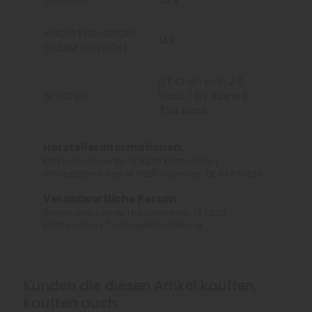
GEWICHT
23.9
HöCHSTZULäSSIGES
142
GESAMTGEWICHT
DT Champion 2.0
SPEICHEN
black / DT Alpine II
2.34 black
Herstellerinformationen:
KTM Harlochnerstr. 13 5230 Mattighofen
office@ktm-bikes.at WEEE-Nummer: DE 34490426
Verantwortliche Person:
Stefan Limbrunner Harlochnerstr. 13 5230
Mattighofen AT office@ktm-bikes.at
Kunden die diesen Artikel kauften,
kauften auch: