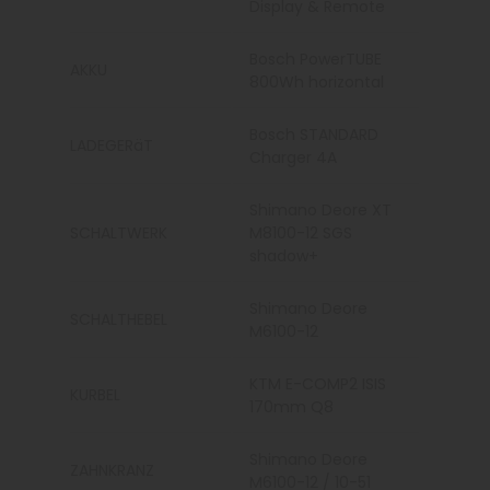
Display & Remote
Bosch PowerTUBE
AKKU
800Wh horizontal
Bosch STANDARD
LADEGERäT
Charger 4A
Shimano Deore XT
SCHALTWERK
M8100-12 SGS
shadow+
Shimano Deore
SCHALTHEBEL
M6100-12
KTM E-COMP2 ISIS
KURBEL
170mm Q8
Shimano Deore
ZAHNKRANZ
M6100-12 / 10-51