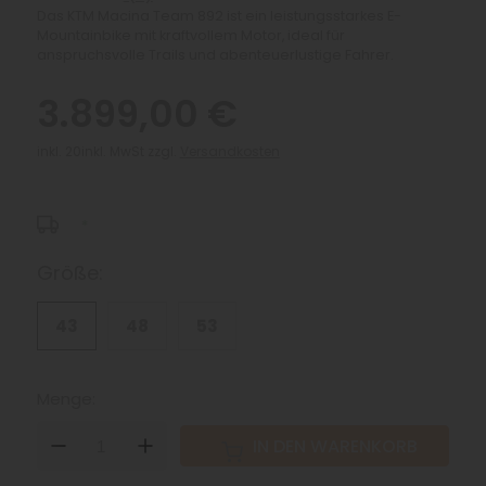
Das KTM Macina Team 892 ist ein leistungsstarkes E-
Mountainbike mit kraftvollem Motor, ideal für
anspruchsvolle Trails und abenteuerlustige Fahrer.
3.899,00 €
inkl. 20inkl. MwSt zzgl.
Versandkosten
*
Größe:
43
48
53
Menge:
DOWN
UP
IN DEN WARENKORB