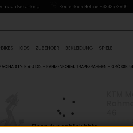
ort nach Bezahlung
Kostenlose Hotline +4343573860
-BIKES
KIDS
ZUBEHOER
BEKLEIDUNG
SPIELE
ACINA STYLE 810 DI2 - RAHMENFORM: TRAPEZRAHMEN - GRÖSSE: 51
KTM Ma
Rahme
46
(
Einen Augenblick bitte...