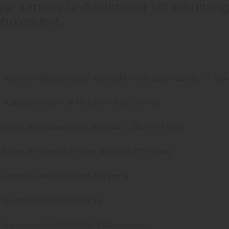
ger Batterie und nahtloser Di2 Schaltung
ahrkomfort.
Macina Trekking Onroad Alloy 6061 PT800 Bosch BDU38 / T-59
Suntour NCX32-E Air LO 63mm 15QLC Al 1 1/8
Bosch PERFORMANCE CX BDU3840 - 25km/h / 85Nm
Bosch LED remote / Bosch KIOX 500 TFT Display
Bosch PowerTUBE 800Wh horizontal
Bosch Standard Charger 4A
Shimano CUES Di2 U8050-11 SGS shadow