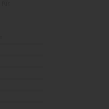
 für
40