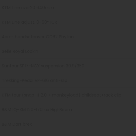
KTM Line rizer20 640mm
KTM Line adjust. 0-60° ICR
Acros headsetcover OD62 Phyton
Selle Royal Lookin
Suntour SP17-NCX suspension 30.9/350
Trekking-Pedal VP-616 anti-slip
KTM tour (snap-it 2.0 + monkeyload) childseat+rack clip
B&M IQ-XM 120-170Lux HighBeam
B&M Dart brex