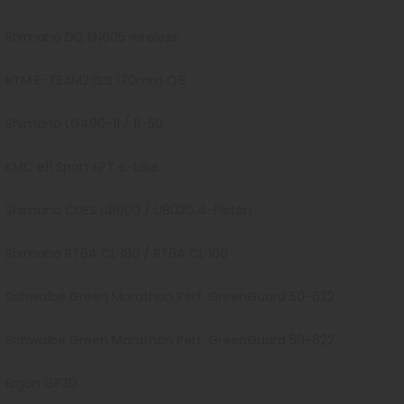
Shimano Di2 EN605 wireless
KTM E-TEAM2 ISIS 170mm Q8
Shimano LG400-11 / 11-50
KMC e11 Sport EPT e-bike
Shimano CUES U8000 / U8020 4-Piston
Shimano RT64 CL 180 / RT64 CL 160
Schwalbe Green Marathon Perf. GreenGuard 50-622
Schwalbe Green Marathon Perf. GreenGuard 50-622
Ergon GP30