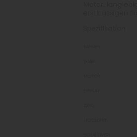
Motor, langlebi
erstklassigen F
Spezifikation
RAHMEN
GABEL
MOTOR
DISPLAY
AKKU
LADEGERäT
SCHALTWERK