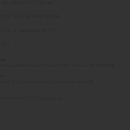
SKS A55K PET Trek 28" rear
KTM type 9 for Bosch BDU38
KTM 28" adjustable MY2025
27.1
en:
0 Mattighofen office@ktm-bikes.at WEEE-Nummer: DE 34490426
on:
erstr. 13 5230 Mattighofen AT office@ktm-bikes.at
che mit den
Versandinformationen