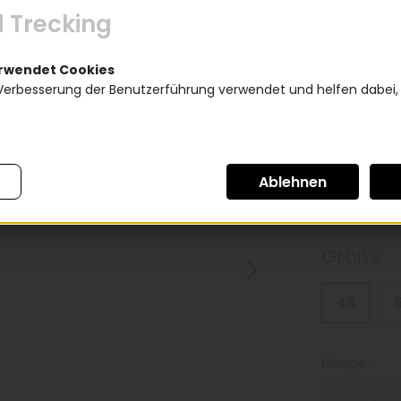
4.29
 Trecking
inkl. 20inkl. Mw
erwendet Cookies
Verbesserung der Benutzerführung verwendet und helfen dabei,
*
Rahmen
Herrenr
Größe:
46
Menge: