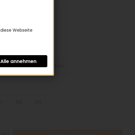
9,00 €
St zzgl.
Versandkosten
 diese Webseite
form:
ahmen
Trapezrahmen
51
56
60