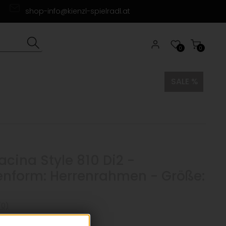
shop-info@kienzl-spielradl.at
0
0
SALE %
cina Style 810 Di2 -
nform: Herrenrahmen - Größe:
0)