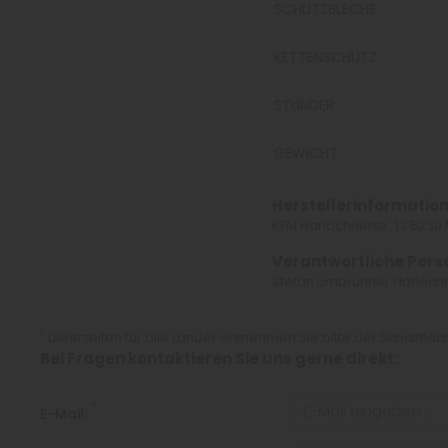
SCHUTZBLECHE
KETTENSCHUTZ
STäNDER
GEWICHT
Herstellerinformation
KTM Harlochnerstr. 13 523
Verantwortliche Pers
Stefan Limbrunner Harlochn
*
Lieferzeiten für alle Länder entnehmen Sie bitte der Schaltflä
Bei Fragen kontaktieren Sie uns gerne direkt:
*
E-Mail: