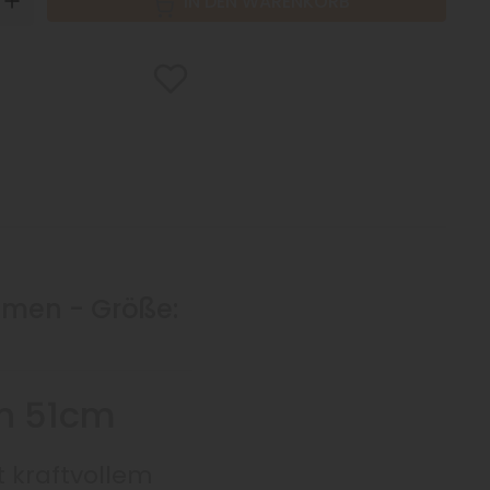
N
UP
IN DEN WARENKORB
hmen - Größe:
en 51cm
t kraftvollem