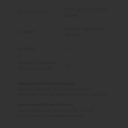
KTM type 9 for Bosch
KETTENSCHUTZ
BDU38
KTM 28" adjustable
STäNDER
MY2025
GEWICHT
27.3
HöCHSTZULäSSIGES
145
GESAMTGEWICHT
Herstellerinformationen:
KTM Harlochnerstr. 13 5230 Mattighofen
office@ktm-bikes.at WEEE-Nummer: DE 34490426
Verantwortliche Person:
Stefan Limbrunner Harlochnerstr. 13 5230
Mattighofen AT office@ktm-bikes.at