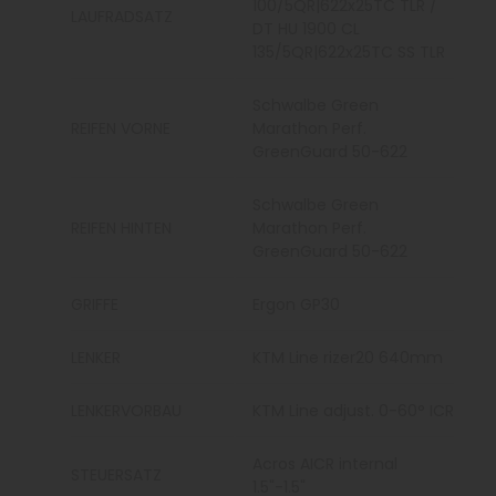
100/5QR|622x25TC TLR /
LAUFRADSATZ
DT HU 1900 CL
135/5QR|622x25TC SS TLR
Schwalbe Green
REIFEN VORNE
Marathon Perf.
GreenGuard 50-622
Schwalbe Green
REIFEN HINTEN
Marathon Perf.
GreenGuard 50-622
GRIFFE
Ergon GP30
LENKER
KTM Line rizer20 640mm
LENKERVORBAU
KTM Line adjust. 0-60° ICR
Acros AICR internal
STEUERSATZ
1.5"-1.5"