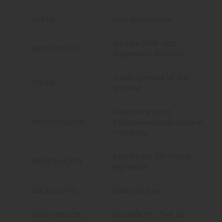
SATTEL
Selle Royal Lookin
Suntour SP25-NCX
SATTELSTüTZE
suspension 30.9/350
Trekking-Pedal VP-616
PEDALE
anti-slip
KTM tour snap-it
GEPäCKTRäGER
2.0/monkeyload|childseat
+ rack clip
B&M IQ-XM 120-170Lux
FRONTLEUCHTE
HighBeam
RüCKLEUCHTE
B&M Dart brex
SCHUTZBLECHE
SKS A55K PET Trek 28"