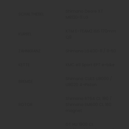
Shimano Deore XT
SCHALTHEBEL
M8130-11 LG
KTM E-TEAM2 ISIS 170mm
KURBEL
Q8
ZAHNKRANZ
Shimano LG400-11 / 11-50
KETTE
KMC e11 Sport EPT e-bike
Shimano CUES U8000 /
BREMSE
U8020 4-Piston
Shimano RT64 CL 180 /
ROTOR
Shimano EM600 CL 160
magnet
DT HU 1900 CL