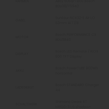
RAHMEN
Alloy 6061|PT800 Bosch
BDU38/T5940
Suntour NCX32-E Air LO
GABEL
63mm Al 1 1/8
Bosch PERFORMANCE CX
MOTOR
BDU3840
Bosch LED Remote / KIOX
DISPLAY
500 TFT Display
Bosch PowerTUBE 800Wh
AKKU
horizontal
Bosch STANDARD Charger
LADEGERäT
4A
Shimano Deore XT
SCHALTWERK
M8130-11 LG shadow+