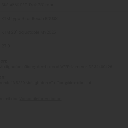
SKS A55K PET Trek 28" rear
KTM type 9 for Bosch BDU38
KTM 28" adjustable MY2025
27.9
en:
0 Mattighofen office@ktm-bikes.at WEEE-Nummer: DE 34490426
on:
erstr. 13 5230 Mattighofen AT office@ktm-bikes.at
che mit den
Versandinformationen