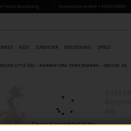
ort nach Bezahlung
Kostenlose Hotline +4343573860
-BIKES
KIDS
ZUBEHOER
BEKLEIDUNG
SPIELE
ACINA STYLE 830 - RAHMENFORM: TRAPEZRAHMEN - GRÖSSE: 46
KTM Ma
Rahmen
46
(
Einen Augenblick bitte...