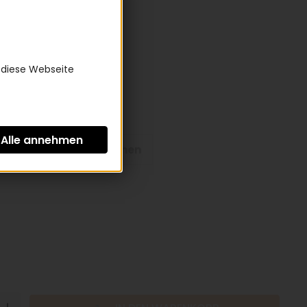
9,00 €
St zzgl.
Versandkosten
 diese Webseite
form:
teiger
Trapezrahmen