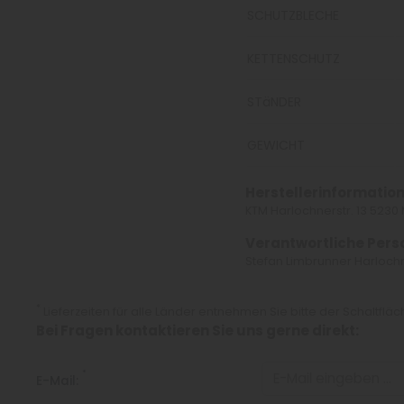
SCHUTZBLECHE
KETTENSCHUTZ
STäNDER
GEWICHT
Herstellerinformation
KTM Harlochnerstr. 13 523
Verantwortliche Pers
Stefan Limbrunner Harlochn
*
Lieferzeiten für alle Länder entnehmen Sie bitte der Schaltflä
Bei Fragen kontaktieren Sie uns gerne direkt:
*
E-Mail: