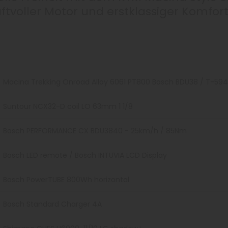
aftvoller Motor und erstklassiger Komfort
Macina Trekking Onroad Alloy 6061 PT800 Bosch BDU38 / T-59
Suntour NCX32-D coil LO 63mm 1 1/8
Bosch PERFORMANCE CX BDU3840 - 25km/h / 85Nm
Bosch LED remote / Bosch INTUVIA LCD Display
Bosch PowerTUBE 800Wh horizontal
Bosch Standard Charger 4A