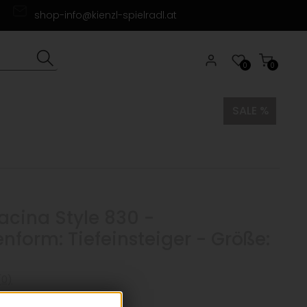
shop-info@kienzl-spielradl.at
0
0
SALE %
cina Style 830 -
form: Tiefeinsteiger - Größe:
0)