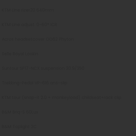
KTM Line rizer20 640mm
KTM Line adjust. 0-60° ICR
Acros headsetcover OD62 Phyton
Selle Royal Lookin
Suntour SP17-NCX suspension 30.9/350
Trekking-Pedal VP-616 anti-slip
KTM tour (snap-it 2.0 + monkeyload) childseat+rack clip
B&M Briq-S 60Lux
B&M Toplight 2C