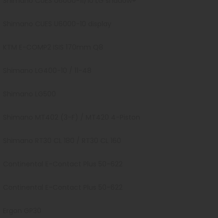
Shimano CUES U6000-11/10 LG shadow+
Shimano CUES U6000-10 display
KTM E-COMP2 ISIS 170mm Q8
Shimano LG400-10 / 11-48
Shimano LG500
Shimano MT402 (3-F) / MT420 4-Piston
Shimano RT30 CL 180 / RT30 CL 160
Continental E-Contact Plus 50-622
Continental E-Contact Plus 50-622
Ergon GP30