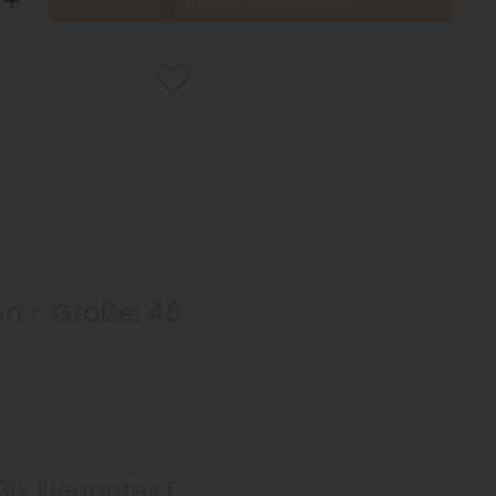
N
UP
IN DEN WARENKORB
n - Größe: 46
30: Elegantes E-