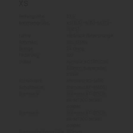
XS
Reifengröße
27.5"
Rahmengröße
XS(13.5)-S(15)-M(17)-
L(18.5)
Farbe
silk black /blue orange
Rahmen
BIG SEVEN
Gänge
24 Gang
Federweg
100
Gabel
Suntour XCT30; Coil;
100mm suspension
travel
Schaltwerk
Shimano RD-M310
Schalthebel
Shimano ST-EF505
Bremse V
Shimano ST-EF505;
BR-MT200 brake
caliper
Bremse H
Shimano ST-EF505;
BR-MT200 brake
caliper
Bremsscheibengröße
160mm