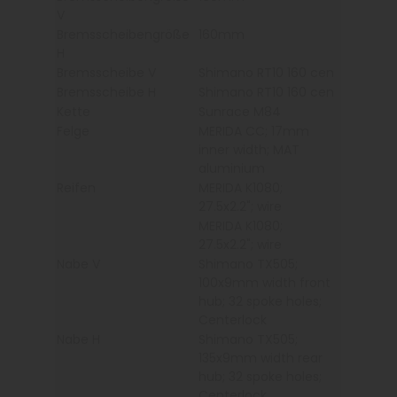
V
Bremsscheibengröße
160mm
H
Bremsscheibe V
Shimano RT10 160 cen
Bremsscheibe H
Shimano RT10 160 cen
Kette
Sunrace M84
Felge
MERIDA CC; 17mm
inner width; MAT
aluminium
Reifen
MERIDA K1080;
27.5x2.2"; wire
MERIDA K1080;
27.5x2.2"; wire
Nabe V
Shimano TX505;
100x9mm width front
hub; 32 spoke holes;
Centerlock
Nabe H
Shimano TX505;
135x9mm width rear
hub; 32 spoke holes;
Centerlock