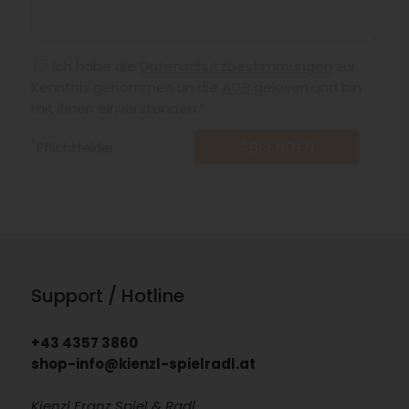
Ich habe die
Datenschutzbestimmungen
zur
Kenntnis genommen un die
AGB
gelesen und bin
mit ihnen einverstanden.*
*
Pflichtfelder
Support / Hotline
+43 4357 3860
shop-info@kienzl-spielradl.at
Kienzl Franz Spiel & Radl