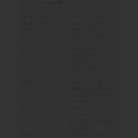
Bremsscheibengröße
160mm
H
Bremsscheibe V
Shimano RT10 160 cen
Bremsscheibe H
Shimano RT10 160 cen
Kette
Sunrace M84
Felge
MERIDA CC; 17mm
inner width; MAT
aluminium
Reifen
MERIDA K1080;
27.5x2.2"; wire
MERIDA K1080;
27.5x2.2"; wire
Nabe V
Shimano TX505;
100x9mm width front
hub; 32 spoke holes;
Centerlock
Nabe H
Shimano TX505;
135x9mm width rear
hub; 32 spoke holes;
Centerlock
Sattelstütze
MERIDA CC; MAT