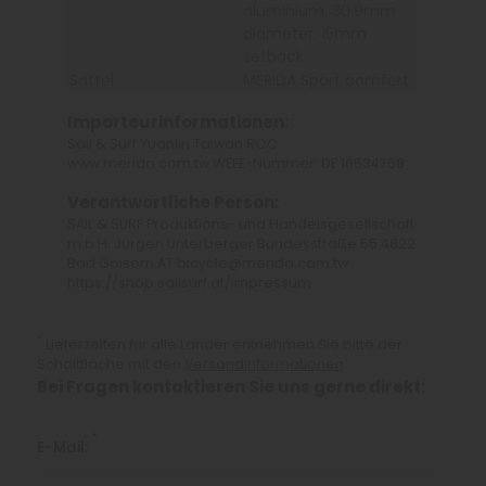
aluminium; 30.9mm
diameter; 15mm
setback
Sattel
MERIDA Sport comfort
Importeurinformationen:
Sail & Surf Yuanlin Taiwan ROC
www.merida.com.tw WEEE-Nummer: DE 10534758
Verantwortliche Person:
SAIL & SURF Produktions- und Handelsgesellschaft
m.b.H. Jürgen Unterberger Bundesstraße 55 4822
Bad Goisern AT bicycle@merida.com.tw
https://shop.sailsurf.at/impressum
*
Lieferzeiten für alle Länder entnehmen Sie bitte der
Schaltfläche mit den
Versandinformationen
Bei Fragen kontaktieren Sie uns gerne direkt:
*
E-Mail: