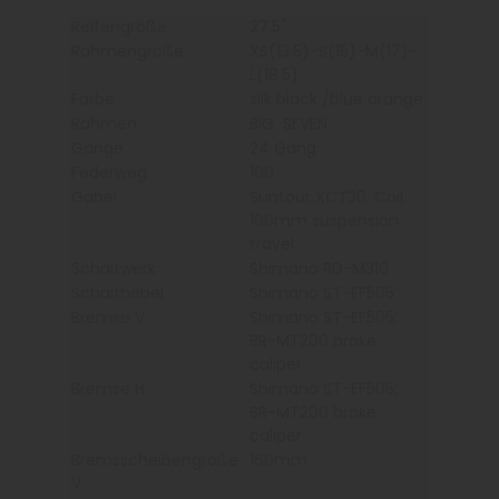
Reifengröße
27.5"
Rahmengröße
XS(13.5)-S(15)-M(17)-
L(18.5)
Farbe
silk black /blue orange
Rahmen
BIG SEVEN
Gänge
24 Gang
Federweg
100
Gabel
Suntour XCT30; Coil;
100mm suspension
travel
Schaltwerk
Shimano RD-M310
Schalthebel
Shimano ST-EF505
Bremse V
Shimano ST-EF505;
BR-MT200 brake
caliper
Bremse H
Shimano ST-EF505;
BR-MT200 brake
caliper
Bremsscheibengröße
160mm
V