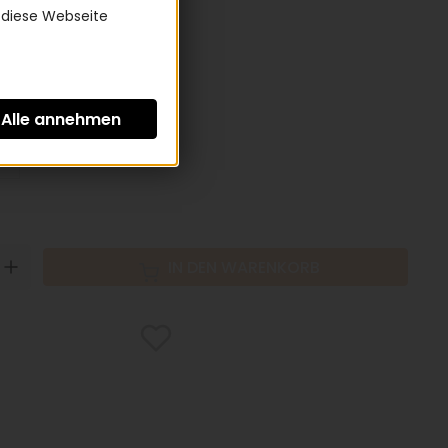
 diese Webseite
hoehe:
S
N
UP
IN DEN WARENKORB