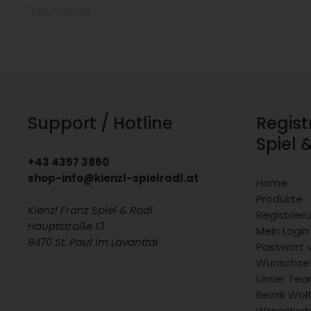
*
Pflichtfelder
Support / Hotline
Regist
Spiel 
+43 4357 3860
shop-info@kienzl-spielradl.at
Home
Produkte
Kienzl Franz Spiel & Radl
Registrie
Hauptstraße 13
Mein Login
9470 St. Paul im Lavanttal
Passwort 
Wunschzet
Unser Team
Bezirk Wol
Warenkor