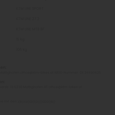
KTM LINE SPORT
KTM LINE 27.2
KTM LINE MTB BF
15 kg
106 kg
en:
0 Mattighofen office@ktm-bikes.at WEEE-Nummer: DE 34490426
on:
erstr. 13 5230 Mattighofen AT office@ktm-bikes.at
che mit den
Versandinformationen