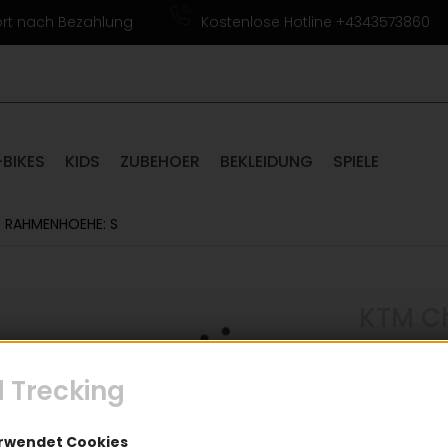
ort nach Bezahlung
Kostenlose Hotline +4343573860
-BIKES
KIDS
ZUBEHOER
BEKLEIDUNG
SPIELE
 RAHMENHOEHE: S
KTM C
(
 Trecking
629,
Einen Augenblick bitte...
inkl. 20inkl. Mw
erwendet Cookies