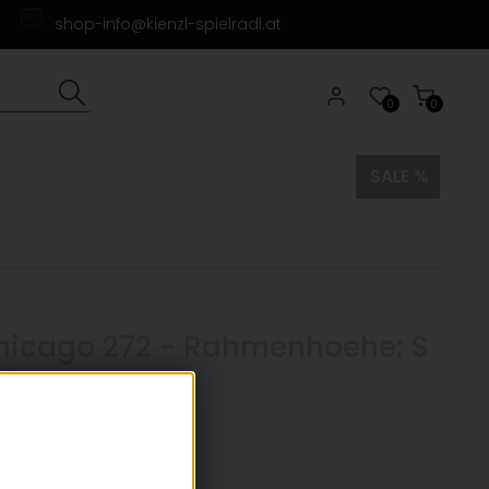
shop-info@kienzl-spielradl.at
0
0
SALE %
hicago 272 - Rahmenhoehe: S
0)
00 €
St zzgl.
Versandkosten