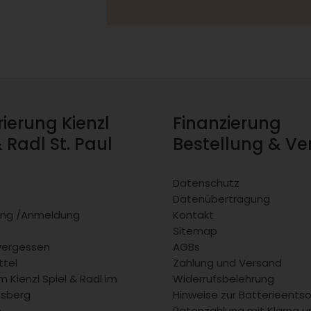
rierung Kienzl
Finanzierung
& Radl St. Paul
Bestellung & V
Datenschutz
Datenübertragung
rung /Anmeldung
Kontakt
Sitemap
vergessen
AGBs
tel
Zahlung und Versand
 Kienzl Spiel & Radl im
Widerrufsbelehrung
fsberg
Hinweise zur Batterieents
b
Ratenzahlung mit Klarna u