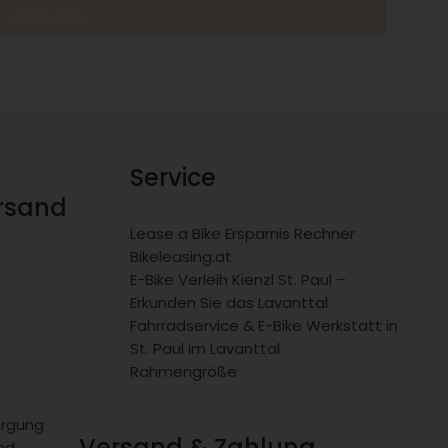
Service
ersand
Lease a Bike Ersparnis Rechner
Bikeleasing.at
E-Bike Verleih Kienzl St. Paul –
Erkunden Sie das Lavanttal
Fahrradservice & E-Bike Werkstatt in
St. Paul im Lavanttal
Rahmengröße
orgung
Versand & Zahlung
nd