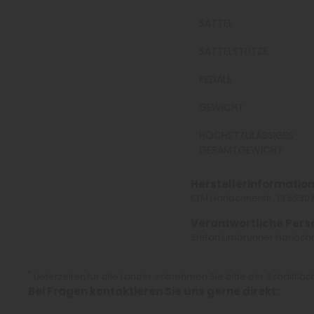
SATTEL
SATTELSTÜTZE
PEDALE
GEWICHT
HÖCHSTZULÄSSIGES
GESAMTGEWICHT
Herstellerinformation
KTM Harlochnerstr. 13 523
Verantwortliche Pers
Stefan Limbrunner Harlochn
*
Lieferzeiten für alle Länder entnehmen Sie bitte der Schaltflä
Bei Fragen kontaktieren Sie uns gerne direkt: