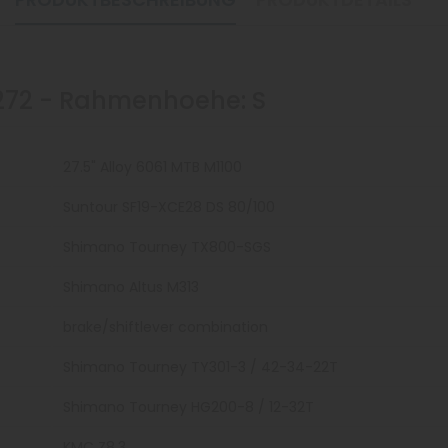
272 - Rahmenhoehe: S
27.5" Alloy 6061 MTB M1100
Suntour SF19-XCE28 DS 80/100
Shimano Tourney TX800-SGS
Shimano Altus M313
brake/shiftlever combination
Shimano Tourney TY301-3 / 42-34-22T
Shimano Tourney HG200-8 / 12-32T
KMC Z8.3