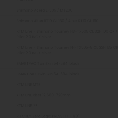
Shimano Acera EF505 / MT200
Shimano Altus RT10 CL 180 / Altus RT10 CL 160
KTM Line - Shimano Tourney HB-TX505 CL 32H 100 QR / 
Pillar 2.0 INOX silver
KTM Line - Shimano Tourney FH-TX505-8 CL 32H 135 QR 
Pillar 2.0 INOX silver
SMARTPAC TwinSkin 54-584, black
SMARTPAC TwinSkin 54-584, black
KTM LINE MTB
KTM LINE Riser 12 680-720mm
KTM LINE 7°
RITCHEY Zero Logic PRESS FIT 1-1/8"