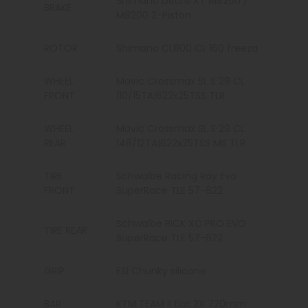
Shimano Deore XT M8200 /
BRAKE
M8200 2-Piston
ROTOR
Shimano CL800 CL 160 freeza
WHEEL
Mavic Crossmax SL S 29 CL
FRONT
110/15TA|622x25TSS TLR
WHEEL
Mavic Crossmax SL S 29 CL
REAR
148/12TA|622x25TSS MS TLR
TIRE
Schwalbe Racing Ray Evo
FRONT
SuperRace TLE 57-622
Schwalbe RICK XC PRO EVO
TIRE REAR
SuperRace TLE 57-622
GRIP
ESI Chunky silicone
BAR
KTM TEAM II flat 2X 720mm