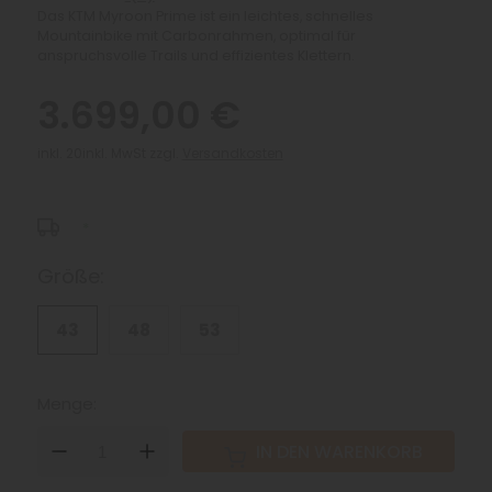
Das KTM Myroon Prime ist ein leichtes, schnelles
Mountainbike mit Carbonrahmen, optimal für
anspruchsvolle Trails und effizientes Klettern.
3.699,00 €
inkl. 20inkl. MwSt zzgl.
Versandkosten
*
Größe:
43
48
53
Menge:
DOWN
UP
IN DEN WARENKORB