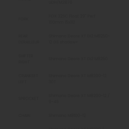
UDH/M2876
FOX 32SC Float 29" Perf
FORK
100mm 15x110
REAR
Shimano Deore XT Di2 M8250-
DERAILLEUR
12 GS shadow+
SHIFTER
Shimano Deore XT Di2 M8250
RIGHT
CRANKSET
Shimano Deore XT M8200-12
LEFT
30T
Shimano Deore XT M8200-12 /
SPROCKET
9-45
CHAIN
Shimano M8100-12