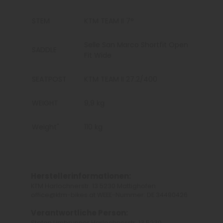
STEM
KTM TEAM II 7°
Selle San Marco Shortfit Open
SADDLE
Fit Wide
SEATPOST
KTM TEAM II 27.2/400
WEIGHT
9,9 kg
Weight"
110 kg
Herstellerinformationen:
KTM Harlochnerstr. 13 5230 Mattighofen
office@ktm-bikes.at WEEE-Nummer: DE 34490426
Verantwortliche Person:
Stefan Limbrunner Harlochnerstr. 13 5230