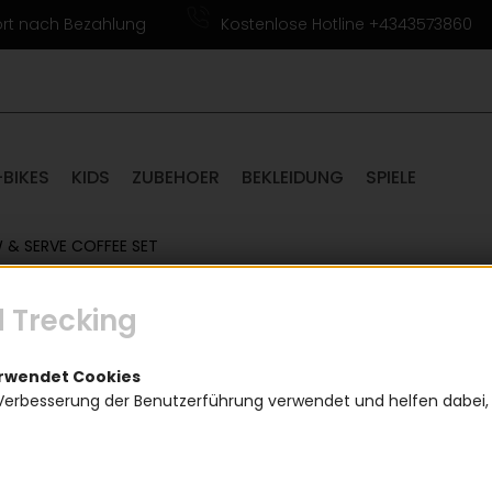
ort nach Bezahlung
Kostenlose Hotline +4343573860
-BIKES
KIDS
ZUBEHOER
BEKLEIDUNG
SPIELE
& SERVE COFFEE SET
 Trecking
Wooden
erwendet Cookies
(
Verbesserung der Benutzerführung verwendet und helfen dabei,
Hölzernes Ka
29,9