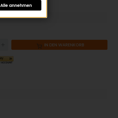
St zzgl.
Versandkosten
N
UP
IN DEN WARENKORB