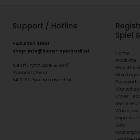
Support / Hotline
Regist
Spiel 
+43 4357 3860
shop-info@kienzl-spielradl.at
Home
Produkte
Kienzl Franz Spiel & Radl
Registrie
Hauptstraße 13
Mein Login
9470 St. Paul im Lavanttal
Passwort 
Wunschzet
Unser Team
Bezirk Wol
Warenkor
Impressu
Sale
Routenpla
Gastbeste