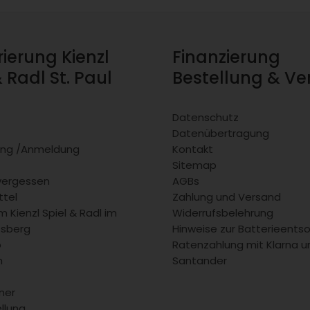
rierung Kienzl
Finanzierung
& Radl St. Paul
Bestellung & V
Datenschutz
Datenübertragung
rung /Anmeldung
Kontakt
Sitemap
vergessen
AGBs
tel
Zahlung und Versand
 Kienzl Spiel & Radl im
Widerrufsbelehrung
fsberg
Hinweise zur Batterieents
b
Ratenzahlung mit Klarna u
m
Santander
ner
llung