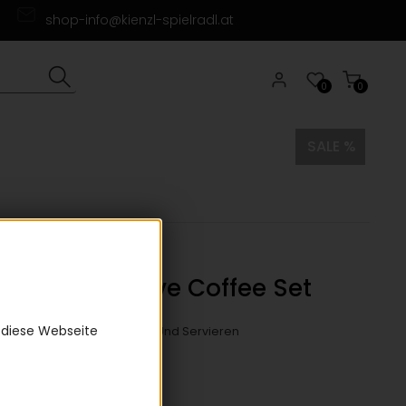
shop-info@kienzl-spielradl.at
0
0
SALE %
 Brew & Serve Coffee Set
0)
 diese Webseite
ffeeservice Zum Aufbrühen Und Servieren
9 €