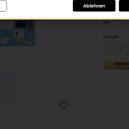
inkl. 20inkl. Mw
*
Menge:
DOW