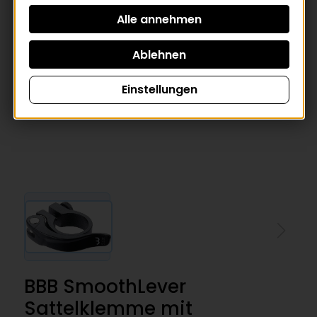
Einstellungen
BBB SmoothLever
Sattelklemme mit