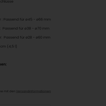
schlüsse
r
: Passend für ø45 - ø66 mm
:
Passend für ø38 - ø70 mm
r:
Passend für ø28 - ø60 mm
 cm (4,5 l)
nen:
che mit den
Versandinformationen