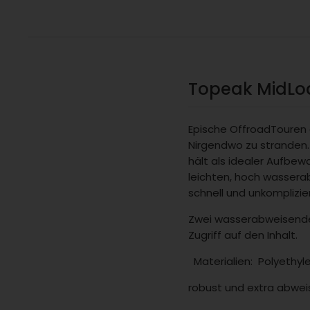
Topeak MidLoa
Epische Offroad­Touren
Nirgendwo zu stranden
hält als idealer Auf­b
leichten, hoch wassera
schnell und unkomplizi
Zwei wasserabweisende
Zugriff auf den Inhalt.
Materialien:
Polyethyl
robust und extra abwe