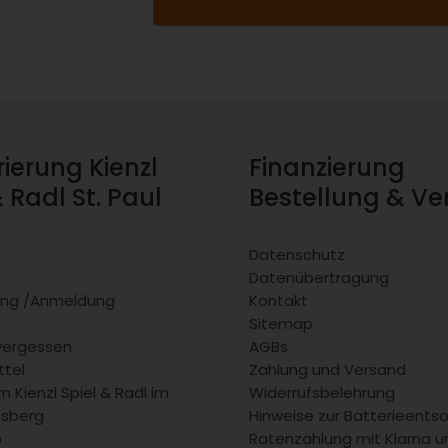
rierung Kienzl
Finanzierung
& Radl St. Paul
Bestellung & V
Datenschutz
Datenübertragung
rung /Anmeldung
Kontakt
Sitemap
vergessen
AGBs
tel
Zahlung und Versand
 Kienzl Spiel & Radl im
Widerrufsbelehrung
fsberg
Hinweise zur Batterieents
b
Ratenzahlung mit Klarna u