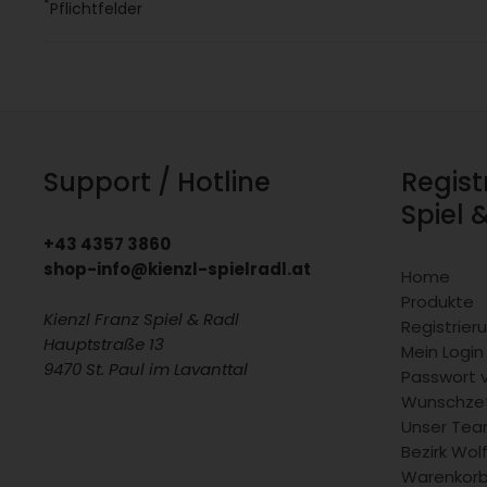
*
Pflichtfelder
Support / Hotline
Regist
Spiel 
+43 4357 3860
shop-info@kienzl-spielradl.at
Home
Produkte
Kienzl Franz Spiel & Radl
Registrie
Hauptstraße 13
Mein Login
9470 St. Paul im Lavanttal
Passwort 
Wunschzet
Unser Team
Bezirk Wol
Warenkor