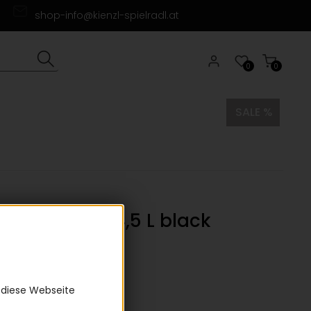
shop-info@kienzl-spielradl.at
0
0
SALE %
 MidLoader 4,5 L black
0)
der 4,5 L black
5 €
 diese Webseite