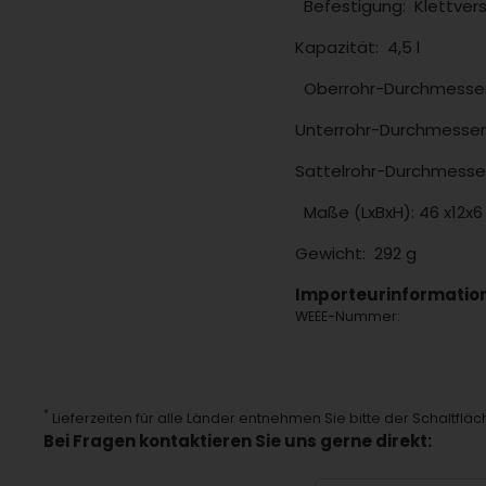
Befestigung:
Klettver
Kapazität:
4,5 l
Oberrohr-Durchmesse
Unterrohr-Durchmesser
Sattelrohr-Durchmesse
Maße (LxBxH):
46 x12x6
Gewicht:
292 g
Importeurinformatio
WEEE-Nummer:
*
Lieferzeiten für alle Länder entnehmen Sie bitte der Schaltflä
Bei Fragen kontaktieren Sie uns gerne direkt: