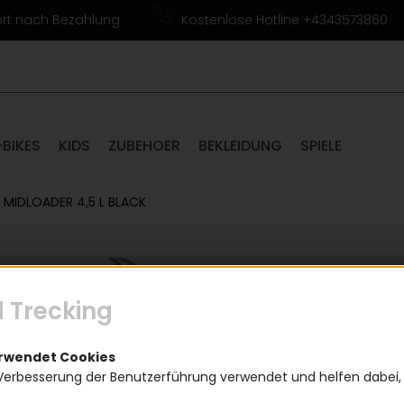
ort nach Bezahlung
Kostenlose Hotline +4343573860
-BIKES
KIDS
ZUBEHOER
BEKLEIDUNG
SPIELE
MIDLOADER 4,5 L BLACK
Topeak
 Trecking
(
Topeak MidLoa
erwendet Cookies
49,9
Verbesserung der Benutzerführung verwendet und helfen dabei,