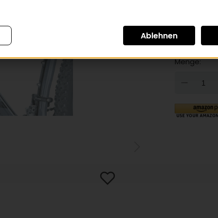
inkl. 20inkl. Mw
*
Menge:
DOW