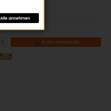
St zzgl.
Versandkosten
N
UP
IN DEN WARENKORB