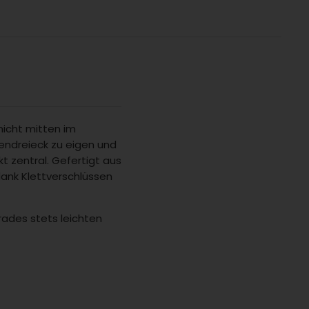
nicht mitten im
ndreieck zu eigen
und
t zentral.
Gefertigt aus
ank Klettverschlüssen
rades stets leichten